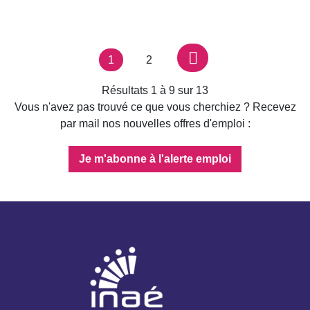
Page suivante
Navigation
Page
Page
1
2
des
pages
Résultats 1 à 9 sur 13
Vous n'avez pas trouvé ce que vous cherchiez ? Recevez
par mail nos nouvelles offres d'emploi :
Je m'abonne à l'alerte emploi
INAE - Agir ensemble pour l'insertion par l'activité économique